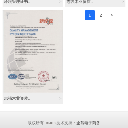
环境管理证书..
>
志强木业资质..
>
>
1
2
志强木业资质..
>
版权所有
技术支持：
企慕电子商务
©2018