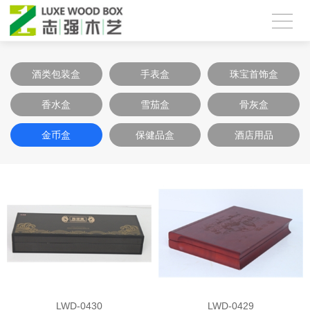
酒类包装盒
手表盒
珠宝首饰盒
香水盒
雪茄盒
骨灰盒
金币盒
保健品盒
酒店用品
LWD-0430
LWD-0429